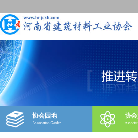
协会园地
协会
Association Garden
Associat