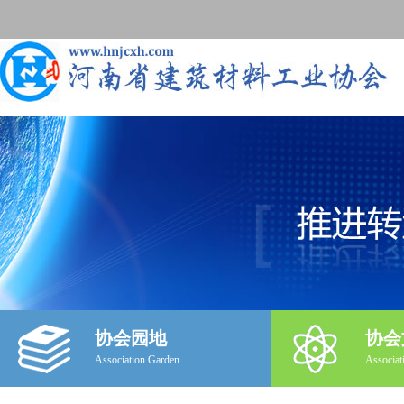
协会园地
协会
Association Garden
Associat